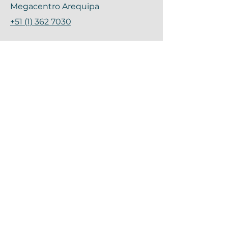
Megacentro Arequipa
+51 (1) 362 7030
Central:
+51 (1) 362 7030
Móvil:
+51 981 127 222
info@imerperu.com.pe
Contáctanos
Política de privacidad
© 2026 Creado por Hook Markeing
Media