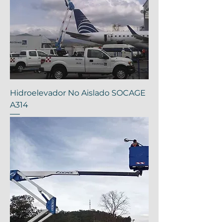
Hidroelevador No Aislado SOCAGE
A314