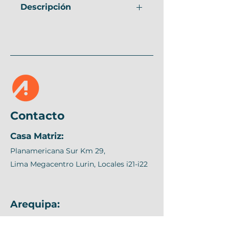
Descripción
Procedencia
Italia
Potencia de 
37,1 Knm
rotación
Angulo de 
420°
giro
Contacto
Presión de 
305 Bar
Casa Matriz:
Trabajo
Planamericana Sur Km 29,
Peso propio 
2970 Kg
Lima Megacentro Lurin, Locales i21-i22
(.28)
Capacidad 
190 L/min.
Estanque de 
Arequipa:
Aceite
Jacinto Ibañez 315