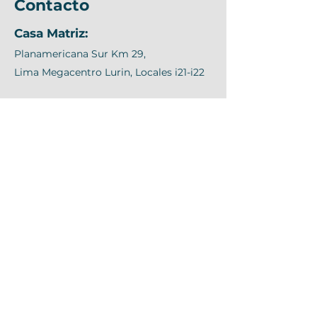
Contacto
Casa Matriz:
Planamericana Sur Km 29,
Lima Megacentro Lurin, Locales i21-i22
Arequipa:
Jacinto Ibañez 315
Parque Industrial
Megacentro Arequipa
+51 (1) 362 7030
Central:
+51 (1) 362 7030
Móvil: