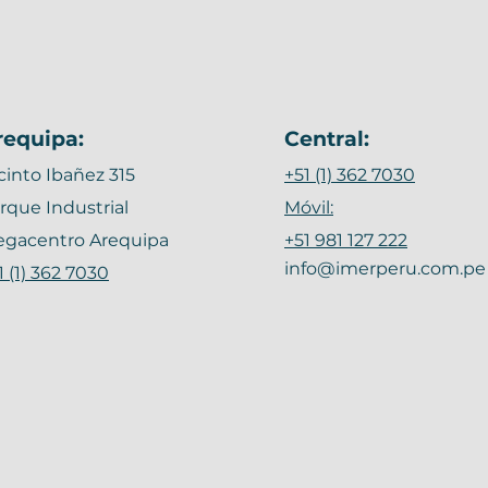
requipa:
Central:
cinto Ibañez 315
+51 (1) 362 7030
rque Industrial
Móvil:
gacentro Arequipa
+51 981 127 222
info@imerperu.com.pe
1 (1) 362 7030