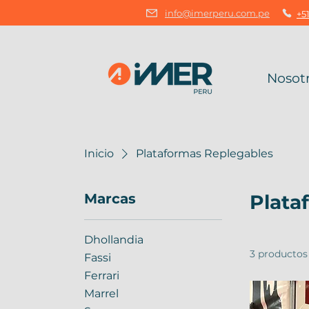
info@imerperu.com.pe
+51
Nosot
Inicio
Plataformas Replegables
Marcas
Plata
Dhollandia
3 productos
Fassi
Ferrari
Marrel