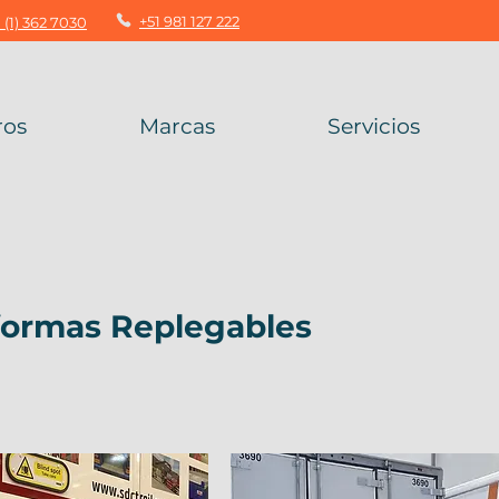
+51 981 127 222
 (1) 362 7030
ros
Marcas
Servicios
formas Replegables