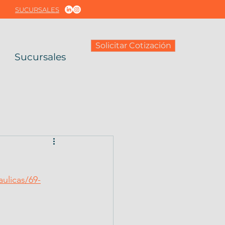
SUCURSALES
Solicitar Cotización
Sucursales
aulicas/69-