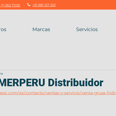
+51 981 127 222
 (1) 362 7030
ros
Marcas
Servicios
ra
IMERPERU Distribuidor
assi.com/es/contacto/ventas-y-servicio/venta-gruas-hidr