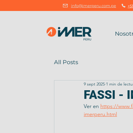
info@imerperu.com.pe
+51
Nosot
All Posts
9 sept 2025
1 min de lectu
FASSI - 
Ver en 
https://www.f
imerperu.html