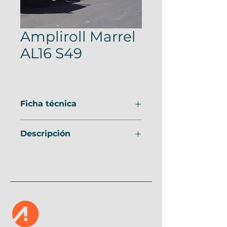
Ampliroll Marrel
AL16 S49
Ficha técnica
Ver ficha.
Descripción
Procedencia
Francia
Capacidad 
16 Tn
de Carga
Largo Útil
4900 mm