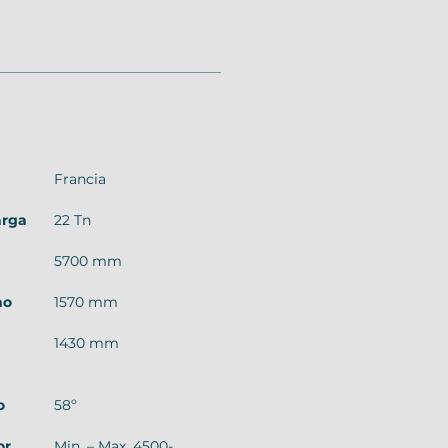
Francia
arga
22 Tn
5700 mm
ho
1570 mm
1430 mm
o
58º
or
Min. – Max. 4500-