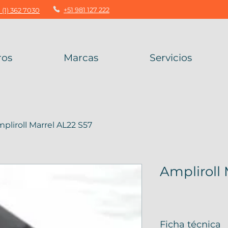
+51 981 127 222
 (1) 362 7030
ros
Marcas
Servicios
pliroll Marrel AL22 S57
Ampliroll 
Ficha técnica