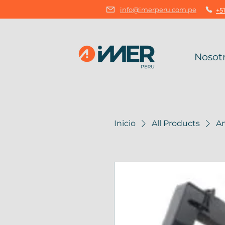
info@imerperu.com.pe
+51
Nosot
Inicio
All Products
Am